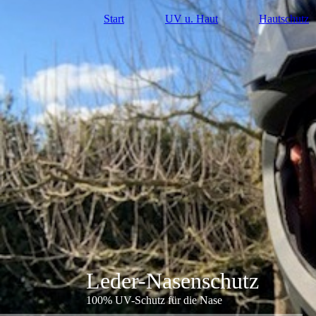
Start
UV u. Haut
Hautschutz
Leder-Nasenschutz
100% UV-Schutz für die Nase