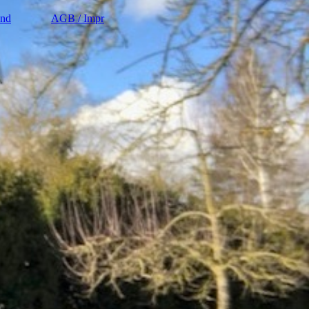
and
AGB / Impr