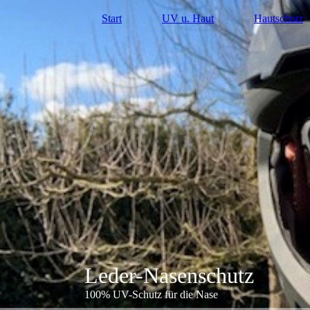
Start
UV u. Haut
Hautschutz
Leder-Nasenschutz
100% UV-Schutz für die Nase